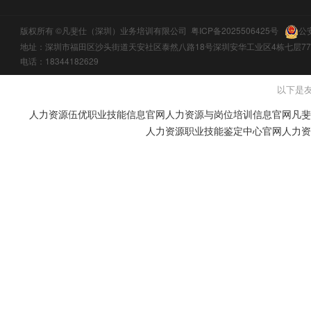
版权所有 ©凡斐仕（深圳）业务培训有限公司
粤ICP备2025506425号
公
地址：深圳市福田区沙头街道天安社区泰然八路18号深圳安华工业区4栋七层77
电话：18344182629
以下是
人力资源伍优职业技能信息官网
人力资源与岗位培训信息官网
凡斐
人力资源职业技能鉴定中心官网
人力资