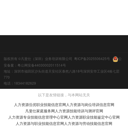
版权所有 ©凡斐仕（深圳）业务培训有限公司
粤ICP备2025506425号
公
安备案：粤公网安备44030002011514号
地址：深圳市福田区沙头街道天安社区泰然八路18号深圳安华工业区4栋七层
770
电话：18344182629
以下是友情链接，与本网站无关
人力资源伍优职业技能信息官网
人力资源与岗位培训信息官网
凡斐仕家庭服务网
人力资源技能培训与测评官网
人力资源专业技能信息管理中心官网
人力资源职业技能鉴定中心官网
人力资源与职业技能信息官网
人力资源与劳动技能信息官网