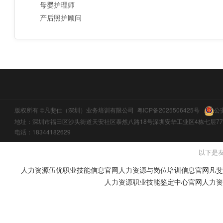
母婴护理师
产后照护顾问
版权所有 ©凡斐仕（深圳）业务培训有限公司
粤ICP备2025506425号
公
地址：深圳市福田区沙头街道天安社区泰然八路18号深圳安华工业区4栋七层77
电话：18344182629
以下是
人力资源伍优职业技能信息官网
人力资源与岗位培训信息官网
凡斐
人力资源职业技能鉴定中心官网
人力资